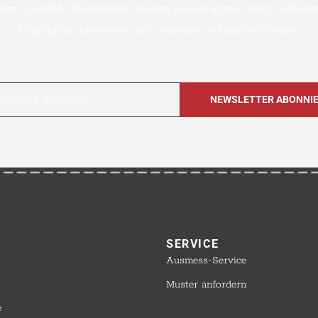
dem CoverMe Newsletter werden Sie als Erstes über Aktione
Highlights informiert und genießen exklusive Vorteile.
SERVICE​
Ausmess-Service
Muster anfordern
e