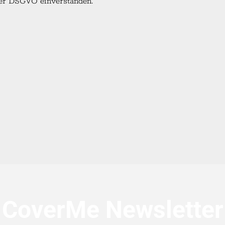
 der DSGVO einverstanden.
CoverMe Newsletter