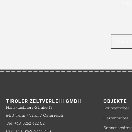
Mit 
TIROLER ZELTVERLEIH GMBH
OBJEKTE​
Hans-Liebherr-Straße 19
Loungemöbel
6410 Telfs / Tirol / Österreich
Gartenmöbel
Tel: +43 5262 622 52
Sonnenschirm
Fax: +43 5262 622 52 15