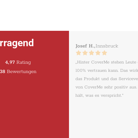
rragend
Josef H.,
Innsbruck
4,97
Rating
„Hinter CoverMe stehen Leute
100% vertrauen kann. Das wirk
38
Bewertungen
das Produkt und das Serviceve
von CoverMe sehr positiv aus
hält, was es verspricht.“