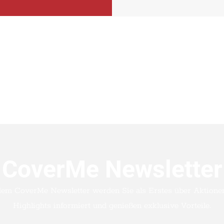
CoverMe Newsletter
dem CoverMe Newsletter werden Sie als Erstes über Aktione
Highlights informiert und genießen exklusive Vorteile.