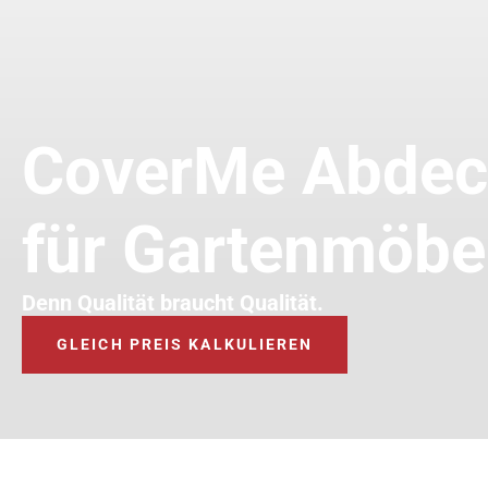
CoverMe Abde
für Gartenmöbe
Denn Qualität braucht Qualität.
GLEICH PREIS KALKULIEREN