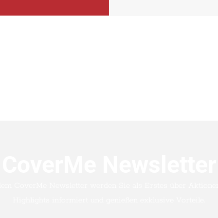
CoverMe Newsletter
dem CoverMe Newsletter werden Sie als Erstes über Aktione
Highlights informiert und genießen exklusive Vorteile.