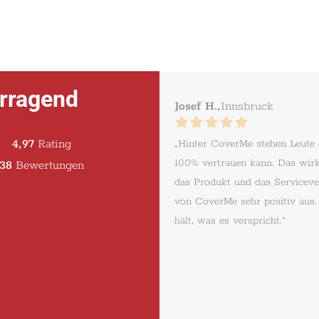
rragend
Josef H.,
Innsbruck
4,97
Rating
„Hinter CoverMe stehen Leute
100% vertrauen kann. Das wirk
38
Bewertungen
das Produkt und das Serviceve
von CoverMe sehr positiv aus
hält, was es verspricht.“