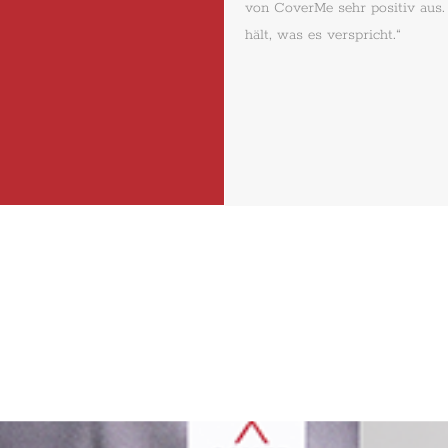
von CoverMe sehr positiv aus
hält, was es verspricht.“