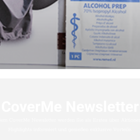
CoverMe Newsletter
dem CoverMe Newsletter werden Sie als Erstes über Aktione
Highlights informiert und genießen exklusive Vorteile.